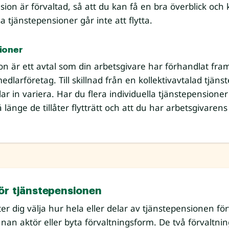
sion är förvaltad, så att du kan få en bra överblick oc
a tjänstepensioner går inte att flytta.
sioner
ion är ett avtal som din arbetsgivare har förhandlat fr
edlarföretag. Till skillnad från en kollektivavtalad tjä
ar in variera. Har du flera individuella tjänstepensioner
å länge de tillåter flytträtt och att du har arbetsgivarens t
ör tjänstepensionen
er dig välja hur hela eller delar av tjänstepensionen för
 annan aktör eller byta förvaltningsform. De två förvaltn