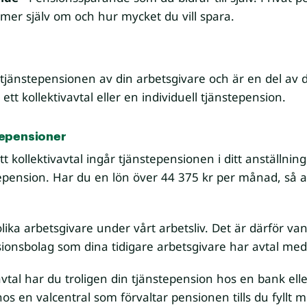
ämmer själv om och hur mycket du vill spara.
tjänstepensionen av din arbetsgivare och är en del av di
ett kollektivavtal eller en individuell tjänstepension.
tepensioner
t kollektivavtal ingår tjänstepensionen i ditt anställnin
nstepension. Har du en lön över 44 375 kr per månad, så 
olika arbetsgivare under vårt arbetsliv. Det är därför van
sionsbolag som dina tidigare arbetsgivare har avtal med
avtal har du troligen din tjänstepension hos en bank elle
 en valcentral som förvaltar pensionen tills du fyllt min