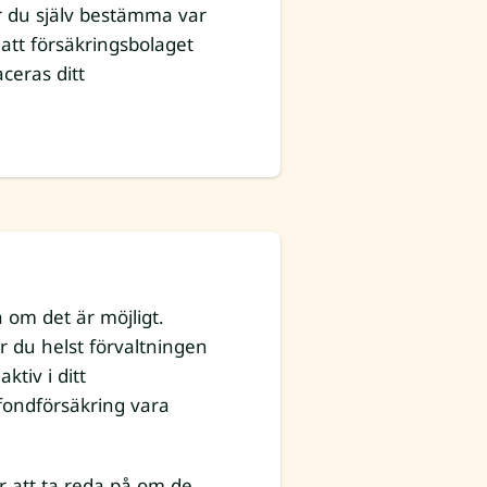
år du själv bestämma var
 att försäkringsbolaget
aceras ditt
 om det är möjligt.
r du helst förvaltningen
ktiv i ditt
fondförsäkring vara
ör att ta reda på om de