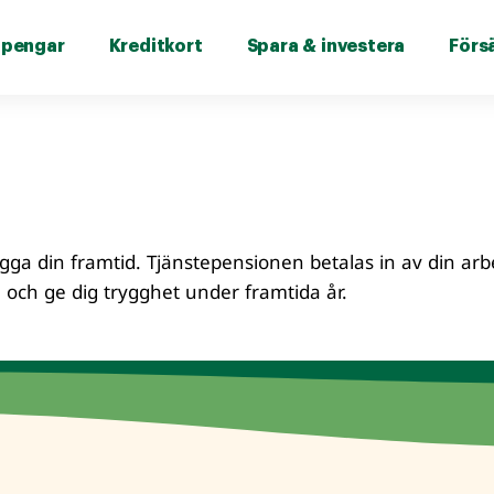
 pengar
Kreditkort
Spara & investera
Förs
n
ygga din framtid. Tjänstepensionen betalas in av din arb
xa och ge dig trygghet under framtida år.