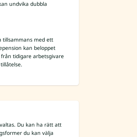
h kan undvika dubbla
am tillsammans med ett
nstepension kan beloppet
 från tidigare arbetsgivare
illåtelse.
valtas. Du kan ha rätt att
ingsformer du kan välja