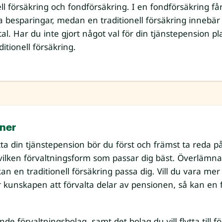
nell försäkring och fondförsäkring. I en fondförsäkring f
na besparingar, medan en traditionell försäkring innebär
tal. Har du inte gjort något val för din tjänstepension pl
itionell försäkring.
oner
ta din tjänstepension bör du först och främst ta reda på
 vilken förvaltningsform som passar dig bäst. Överlämna
kan en traditionell försäkring passa dig. Vill du vara mer a
kunskapen att förvalta delar av pensionen, så kan en 
e förvaltningsbolag, samt det bolag du vill flytta till f