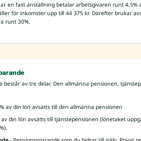
r en fast anställning betalar arbetsgivaren runt 4,5% av
ller för inkomster upp till 44 375 kr. Därefter brukar a
ra runt 30%.
parande
e består av tre delar. Den allmänna pensionen, tjänste
% av din lön avsätts till den allmänna pensionen
av din lön avsätts till tjänstepensionen (lönetaket uppgår
0%).
nde
- Pensionssparande som du bidrar till själv. Privat 