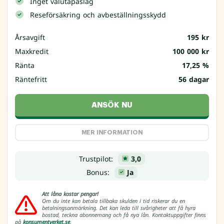
Inget valutapåslag
Reseförsäkring och avbeställningsskydd
Årsavgift
195 kr
Maxkredit
100 000 kr
Ränta
17,25 %
Räntefritt
56 dagar
ANSÖK NU
MER INFORMATION
Trustpilot:
3,0
Bonus:
Ja
Att låna kostar pengar!
Om du inte kan betala tillbaka skulden i tid riskerar du en
betalningsanmärkning. Det kan leda till svårigheter att få hyra
bostad, teckna abonnemang och få nya lån. Kontaktuppgifter finns
på
konsumentverket.se
.