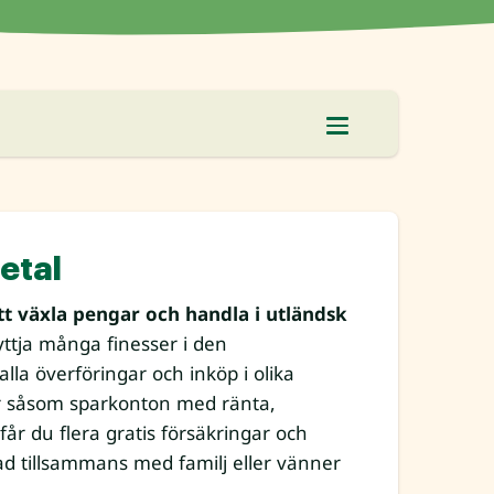
etal
tt växla pengar och handla i utländsk
yttja många finesser i den
lla överföringar och inköp i olika
nster såsom sparkonton med ränta,
år du flera gratis försäkringar och
ad tillsammans med familj eller vänner