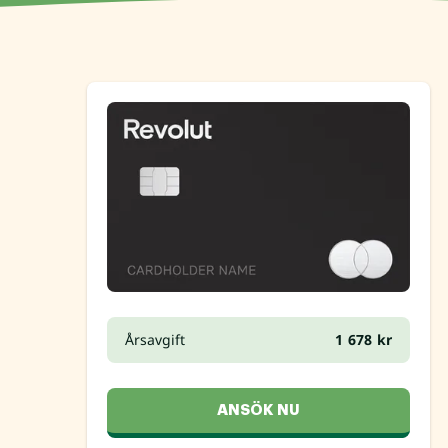
Årsavgift
1 678 kr
ANSÖK NU