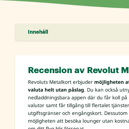
Innehåll
Recension av Revolut M
Revoluts Metalkort erbjuder
möjligheten a
valuta helt utan påslag
. Du kan också utn
nedladdningsbara appen där du får koll på a
valutor samt får tillgång till flertalet tjä
utgiftsgränser och engångskort. Dessutom f
möjligheten att besöka lounger utan kostn
om ditt flyg blir försenat.