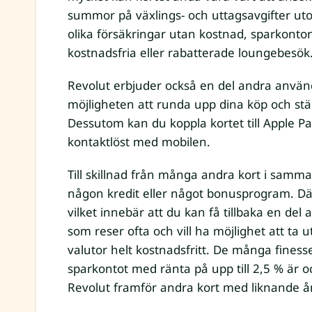
summor på växlings- och uttagsavgifter utoml
olika försäkringar utan kostnad, sparkont
kostnadsfria eller rabatterade loungebesök
Revolut erbjuder också en del andra anvä
möjligheten att runda upp dina köp och ställ
Dessutom kan du koppla kortet till Apple Pa
kontaktlöst med mobilen.
Till skillnad från många andra kort i samma
någon kredit eller något bonusprogram. D
vilket innebär att du kan få tillbaka en del
som reser ofta och vill ha möjlighet att ta 
valutor helt kostnadsfritt. De många fine
sparkontot med ränta på upp till 2,5 % är oc
Revolut framför andra kort med liknande år