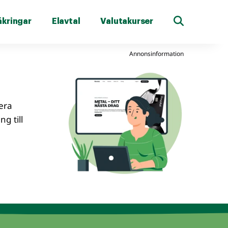
äkringar
Elavtal
Valutakurser
Annonsinformation
lera
g till