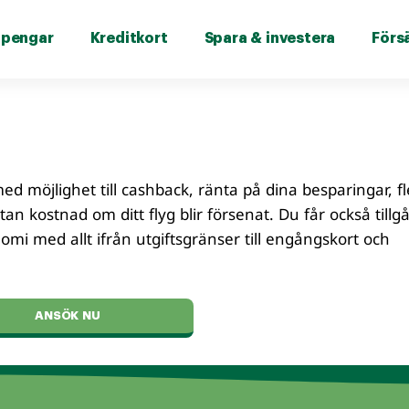
 pengar
Kreditkort
Spara & investera
Förs
ed möjlighet till cashback, ränta på dina besparingar, f
 kostnad om ditt flyg blir försenat. Du får också tillgån
mi med allt ifrån utgiftsgränser till engångskort och
ANSÖK NU