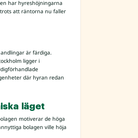
 åren har hyreshöjningarna
ots att räntorna nu faller
andlingar är färdiga.
ockholm ligger i
rdigförhandlade
ägenheter där hyran redan
iska läget
sbolagen motiverar de höga
nnyttiga bolagen ville höja