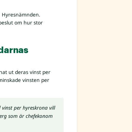
ill Hyresnämnden.
beslut om hur stor
rdarnas
at ut deras vinst per
 minskade vinsten per
vinst per hyreskrona vill
rberg som är chefekonom