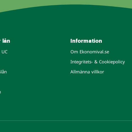
 lån
Information
n UC
Om Ekonomival.se
Integritets- & Cookiepolicy
slån
Allmänna villkor
n