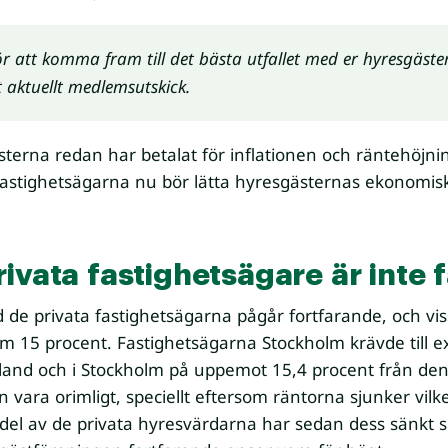
för att komma fram till det bästa utfallet med er hyresgäster 
t aktuellt medlemsutskick.
terna redan har betalat för inflationen och räntehöjn
 fastighetsägarna nu bör lätta hyresgästernas ekonomis
ivata fastighetsägare är inte f
e privata fastighetsägarna pågår fortfarande, och viss
 15 procent. Fastighetsägarna Stockholm krävde till e
land och i Stockholm på uppemot 15,4 procent från den 
vara orimligt, speciellt eftersom räntorna sjunker vilk
 del av de privata hyresvärdarna har sedan dess sänkt si