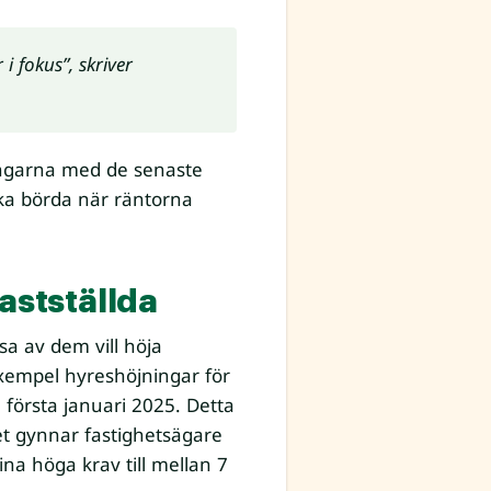
i fokus”, skriver
ingarna med de senaste
ka börda när räntorna
astställda
a av dem vill höja
xempel hyreshöjningar för
första januari 2025. Detta
et gynnar fastighetsägare
na höga krav till mellan 7