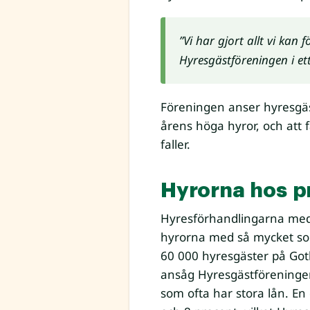
”Vi har gjort allt vi kan 
Hyresgästföreningen i et
Föreningen anser hyresgäs
årens höga hyror, och att
faller.
Hyrorna hos pr
Hyresförhandlingarna med d
hyrorna med så mycket som
60 000 hyresgäster på Got
ansåg Hyresgästföreningen 
som ofta har stora lån. En