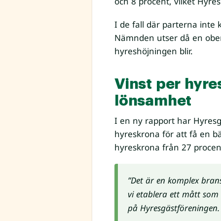
och 8 procent, vilket Hyre
I de fall där parterna in
Nämnden utser då en obero
hyreshöjningen blir.
Vinst per hyre
lönsamhet
I en ny rapport har Hyresg
hyreskrona för att få en b
hyreskrona från 27 procent
”Det är en komplex brans
vi etablera ett mått so
på Hyresgästföreningen.