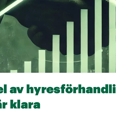
el av hyresförhandl
är klara