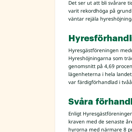
Det ser ut att bli svårare
varit rekordhöga på grund
väntar rejäla hyreshöjnin
Hyresförhandl
Hyresgästföreningen medde
Hyreshöjningarna som träde
genomsnitt på 4,69 procen
lägenheterna i hela lande
var färdigförhandlad i tv
Svåra förhand
Enligt Hyresgästföreninge
kraven med de senaste åren
hyrorna med närmare 8 proc