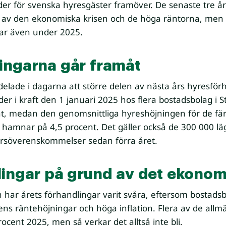
 tider för svenska hyresgäster framöver. De senaste tre
 av den ekonomiska krisen och de höga räntorna, men tr
gar även under 2025.
ingarna går framåt
lade i dagarna att större delen av nästa års hyresförh
r i kraft den 1 januari 2025 hos flera bostadsbolag i St
t, medan den genomsnittliga hyreshöjningen för de fä
t hamnar på 4,5 procent. Det gäller också de 300 000 l
åårsöverenskommelser sedan förra året.
lingar på grund av det ekonom
n har årets förhandlingar varit svåra, eftersom bostad
s räntehöjningar och höga inflation. Flera av de allmä
ent 2025, men så verkar det alltså inte bli.