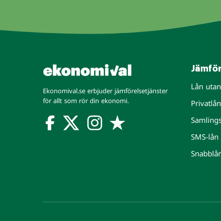
Jämför
Lån uta
Ekonomival.se erbjuder jämförelsetjänster
för allt som rör din ekonomi.
Privatlån
Samling
SMS-lån
Snabblå