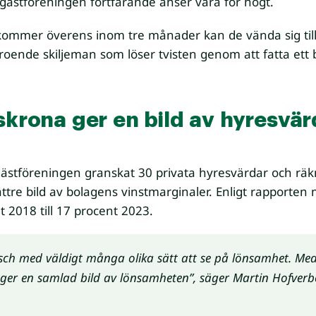
sgästföreningen fortfarande anser vara för högt.
te kommer överens inom tre månader kan de vända sig t
ende skiljeman som löser tvisten genom att fatta ett 
skrona ger en bild av hyresvä
ästföreningen granskat 30 privata hyresvärdar och räkn
ättre bild av bolagens vinstmarginaler. Enligt rapporten
 2018 till 17 procent 2023.
ch med väldigt många olika sätt att se på lönsamhet. Med 
m ger en samlad bild av lönsamheten”, säger Martin Hofve