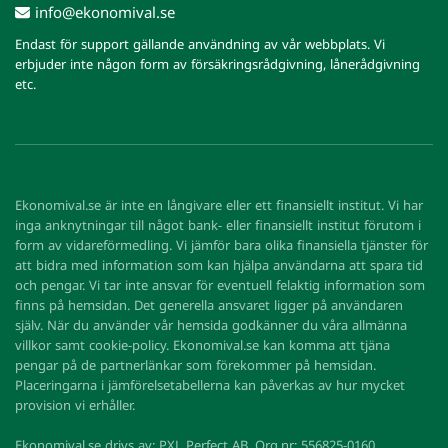
info@ekonomival.se
Endast för support gällande användning av vår webbplats. Vi
erbjuder inte någon form av försäkringsrådgivning, lånerådgivning
etc.
Ekonomival.se är inte en långivare eller ett finansiellt institut. Vi har
inga anknytningar till något bank- eller finansiellt institut förutom i
form av vidareförmedling. Vi jämför bara olika finansiella tjänster för
att bidra med information som kan hjälpa användarna att spara tid
och pengar. Vi tar inte ansvar för eventuell felaktig information som
finns på hemsidan. Det generella ansvaret ligger på användaren
själv. När du använder vår hemsida godkänner du våra allmänna
villkor samt cookie-policy. Ekonomival.se kan komma att tjäna
pengar på de partnerlänkar som förekommer på hemsidan.
Placeringarna i jämförelsetabellerna kan påverkas av hur mycket
provision vi erhåller.
Ekonomival.se drivs av: PXL Perfect AB, Org.nr: 556825-0160