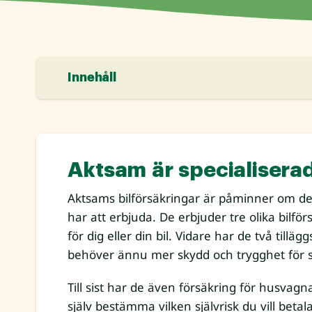
Innehåll
Aktsam är specialiserad
Aktsams bilförsäkringar är påminner om d
har att erbjuda. De erbjuder tre olika bilfö
för dig eller din bil. Vidare har de två tilläg
behöver ännu mer skydd och trygghet för si
Till sist har de även försäkring för husvag
själv bestämma vilken självrisk du vill betal