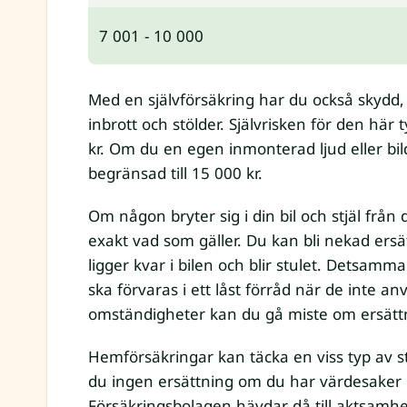
7 001 - 10 000
Med en självförsäkring har du också skydd, 
inbrott och stölder. Självrisken för den här 
kr. Om du en egen inmonterad ljud eller bil
begränsad till 15 000 kr.
Om någon bryter sig i din bil och stjäl från
exakt vad som gäller. Du kan bli nekad er
ligger kvar i bilen och blir stulet. Detsam
ska förvaras i ett låst förråd när de inte a
omständigheter kan du gå miste om ersätt
Hemförsäkringar kan täcka en viss typ av s
du ingen ersättning om du har värdesaker i 
Försäkringsbolagen hävdar då till aktsam