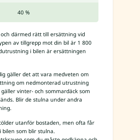
40 %
och därmed rätt till ersättning vid
typen av tillgrepp mot din bil är 1 800
dutrustning i bilen är ersättningen
 dig gäller det att vara medveten om
sättning om nedmonterad utrustning
ma gäller vinter- och sommardäck som
nvänds. Blir de stulna under andra
ning.
tölder utanför bostaden, men ofta får
bilen som blir stulna.
hetskraven som du måste godkänna och