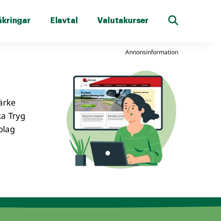
äkringar
Elavtal
Valutakurser
Annonsinformation
ärke
ka Tryg
olag