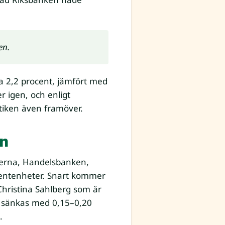
en.
ga 2,2 procent, jämfört med
r igen, och enligt
itiken även framöver.
ån
nkerna, Handelsbanken,
centenheter. Snart kommer
Christina Sahlberg som är
t sänkas med 0,15–0,20
.