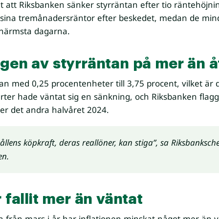
att Riksbanken sänker styrräntan efter tio räntehöjnin
 sina tremånadersräntor efter beskedet, medan de mi
e närmsta dagarna.
gen av styrräntan på mer än å
an med 0,25 procentenheter till 3,75 procent, vilket är
perter hade väntat sig en sänkning, och Riksbanken flag
er det andra halvåret 2024.
ållens köpkraft, deras reallöner, kan stiga”, sa Riksbanksch
en.
 fallit mer än väntat
 från mars i år har inflationen minskat något mer än