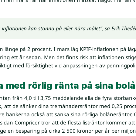
t inflationen kan stanna på eller nära målet”, sa Erik Thedé
an länge på 2 procent. I mars låg KPIF-inflationen på lå
ng ett år sedan. Men det finns risk att inflationen stige
iktigt med försiktighet vid anpassningen av penningpol
la med rörlig ränta på sina bol
ntan från 4,0 till 3,75 meddelande alla de fyra storba
, att de sänker dina tremånadersräntor med 0,25 pro
e bankerna också att sänka sina rörliga bolåneräntor. 
idan Compricer tror att de flesta listräntor kommer at
 ge en besparing på cirka 2 500 kronor per år per miljon