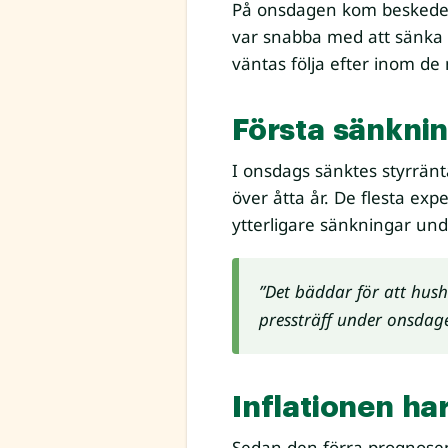
På onsdagen kom beskedet 
var snabba med att sänka
väntas följa efter inom d
Första sänknin
I onsdags sänktes styrränt
över åtta år. De flesta ex
ytterligare sänkningar und
”Det bäddar för att hush
pressträff under onsdag
Inflationen har
Sedan den förra prognosen