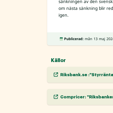
sänkningen av den svenska
om nästa sänkning blir reda
igen.
Publicerad:
mån 13 maj 202
Källor
Riksbank.se :"Styrränta
Compricer: "Riksbanken 