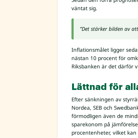
väntat sig.
”Det stärker bilden av at
Inflationsmålet ligger sed
nästan 10 procent för omkri
Riksbanken är det därför v
Lättnad för al
Efter sänkningen av styrrä
Nordea, SEB och Swedbank
förmodligen även de mindr
sparekonom på jämförelses
procentenheter, vilket kan