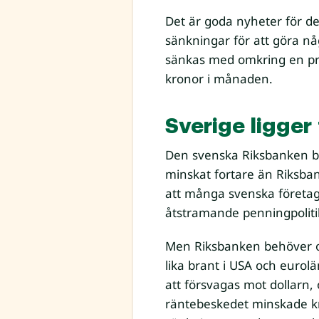
Det är goda nyheter för d
sänkningar för att göra nå
sänkas med omkring en proc
kronor i månaden.
Sverige ligger
Den svenska Riksbanken ble
minskat fortare än Riksban
att många svenska företag 
åtstramande penningpolitik 
Men Riksbanken behöver ock
lika brant i USA och euro
att försvagas mot dollarn,
räntebeskedet minskade kr