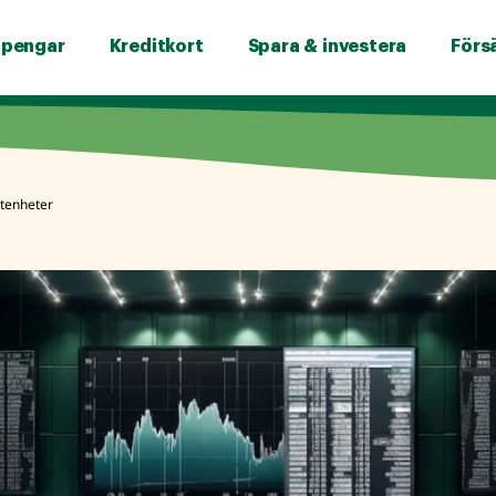
 pengar
Kreditkort
Spara & investera
Förs
tenheter