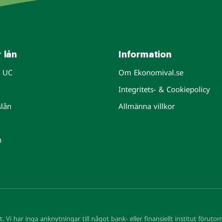
 lån
Information
n UC
Om Ekonomival.se
Integritets- & Cookiepolicy
slån
Allmänna villkor
n
ut. Vi har inga anknytningar till något bank- eller finansiellt institut förut