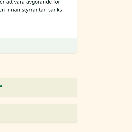
r att vara avgörande för
sten innan styrräntan sänks
"