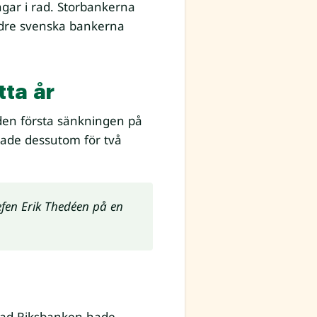
gar i rad. Storbankerna
ndre svenska bankerna
tta år
 den första sänkningen på
gade dessutom för två
efen Erik Thedéen på en
 vad Riksbanken hade