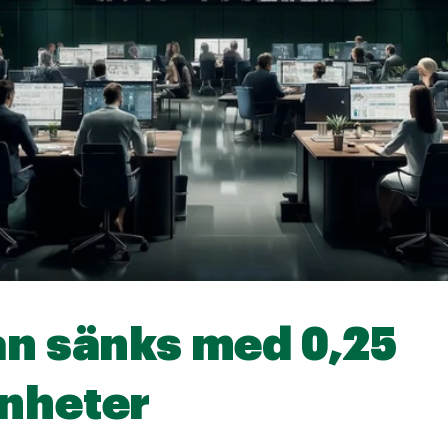
an sänks med 0,25
nheter