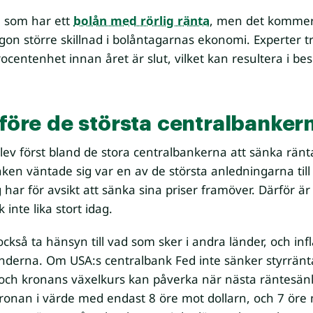
e som har ett
bolån med rörlig ränta
, men det kommer 
gon större skillnad i bolåntagarnas ekonomi. Experter t
entenhet innan året är slut, vilket kan resultera i bes
 före de största centralbanker
v först bland de stora centralbankerna att sänka ränta
ken väntade sig var en av de största anledningarna till
har för avsikt att sänka sina priser framöver. Därför ä
inte lika stort idag.
så ta hänsyn till vad som sker i andra länder, och infl
länderna. Om USA:s centralbank Fed inte sänker styrrä
 och kronans växelkurs kan påverka när nästa räntesänk
onan i värde med endast 8 öre mot dollarn, och 7 öre