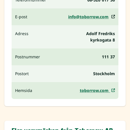
E-post
info@toborrow.com
Adress
Adolf Fredriks
kyrkogata 8
Postnummer
111 37
Postort
Stockholm
Hemsida
toborrow.com