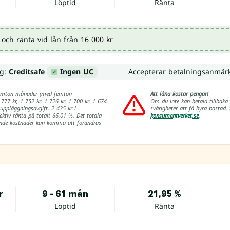
Löptid
Ränta
och ränta vid lån från 16 000 kr
ng:
Creditsafe
Ingen UC
Accepterar betalningsanmär
å femton månader (med femton
Att låna kostar pengar!
 777 kr, 1 752 kr, 1 726 kr, 1 700 kr, 1 674
Om du inte kan betala tillbaka 
 uppläggningsavgift, 2 435 kr i
svårigheter att få hyra bostad
fektiv ränta på totalt 66,01 %. Det totala
konsumentverket.se
.
örande kostnader kan komma att förändras
r
9 - 61 mån
21,95 %
Löptid
Ränta