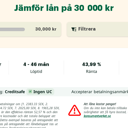
Jämför lån på 30 000 kr
Filtrera
30,000 kr
r
4 - 46 mån
43,99 %
Löptid
Ränta
ng:
Creditsafe
Ingen UC
Accepterar betalningsanmär
betalningar om [1. 2383.33 SEK, 2.
Att låna kostar pengar!
84.72 SEK, 7. 2025,00 SEK, 8. 1965,28 SEK,
Om du inte kan betala tillbaka 
 är den effektiva räntan 52,57 % och den
svårigheter att få hyra bostad
re kostnader och det totala beloppet att
konsumentverket.se
.
. Detta exempel baseras på antagandet att
eras på antagandet att lånebeloppet tas ut
ärdera återbetalningsalternativen!