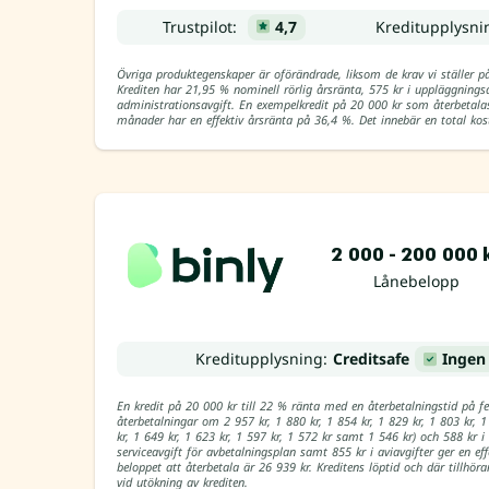
Trustpilot:
4,7
Kreditupplysn
Övriga produktegenskaper är oförändrade, liksom de krav vi ställer p
Krediten har 21,95 % nominell rörlig årsränta, 575 kr i uppläggnings
administrationsavgift. En exempelkredit på 20 000 kr som återbeta
månader har en effektiv årsränta på 36,4 %. Det innebär en total kos
2 000 - 200 000 
Lånebelopp
Kreditupplysning:
Creditsafe
Ingen
En kredit på 20 000 kr till 22 % ränta med en återbetalningstid p
återbetalningar om 2 957 kr, 1 880 kr, 1 854 kr, 1 829 kr, 1 803 kr, 1
kr, 1 649 kr, 1 623 kr, 1 597 kr, 1 572 kr samt 1 546 kr) och 588 kr i
serviceavgift för avbetalningsplan samt 855 kr i aviavgifter ger en ef
beloppet att återbetala är 26 939 kr. Kreditens löptid och där tillh
vid utökning av krediten.