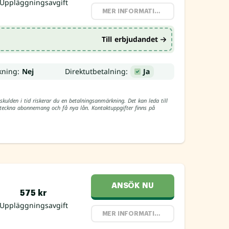
Uppläggningsavgift
MER INFORMATION
Till erbjudandet
kning:
Nej
Direktutbetalning:
Ja
skulden i tid riskerar du en betalningsanmärkning. Det kan leda till
, teckna abonnemang och få nya lån. Kontaktuppgifter finns på
ANSÖK NU
575 kr
Uppläggningsavgift
MER INFORMATION