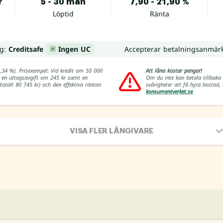
r
5 - 30 mån
7,90 - 21,90 %
Löptid
Ränta
ng:
Creditsafe
Ingen UC
Accepterar betalningsanmär
9,34 %). Prisexempel: Vid kredit om 50 000
Att låna kostar pengar!
r, en uttagsavgift om 245 kr samt en
Om du inte kan betala tillbaka 
otalt 80 745 kr) och den effektiva räntan
svårigheter att få hyra bostad
konsumentverket.se
.
VISA FLER LÅNGIVARE