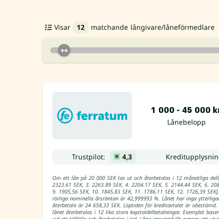
Visar
12
matchande långivare/låneförmedlare
1 000 - 45 000 k
Lånebelopp
Trustpilot:
4,3
Kreditupplysni
Om ett lån på 20 000 SEK tas ut och återbetalas i 12 månatliga del
2323.61 SEK, 3. 2263.89 SEK, 4. 2204.17 SEK, 5. 2144.44 SEK, 6. 20
9. 1905,56 SEK, 10. 1845,83 SEK, 11. 1786,11 SEK, 12. 1726,39 SEK],
rörliga nominella årsräntan är 42,999993 %. Lånet har inga ytterliga
återbetala är 24 658,33 SEK. Löptiden för kreditavtalet är obestämd
lånet återbetalas i 12 lika stora kapitaldelbetalningar. Exemplet bas
vid ett tillfälle och återbetalas i tid. Låna ansvarsfullt genom att utv