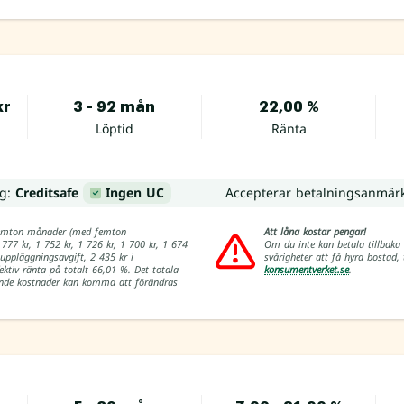
kr
3 - 92 mån
22,00 %
Löptid
Ränta
ng:
Creditsafe
Ingen UC
Accepterar betalningsanmär
å femton månader (med femton
Att låna kostar pengar!
 777 kr, 1 752 kr, 1 726 kr, 1 700 kr, 1 674
Om du inte kan betala tillbaka 
 uppläggningsavgift, 2 435 kr i
svårigheter att få hyra bostad
fektiv ränta på totalt 66,01 %. Det totala
konsumentverket.se
.
örande kostnader kan komma att förändras