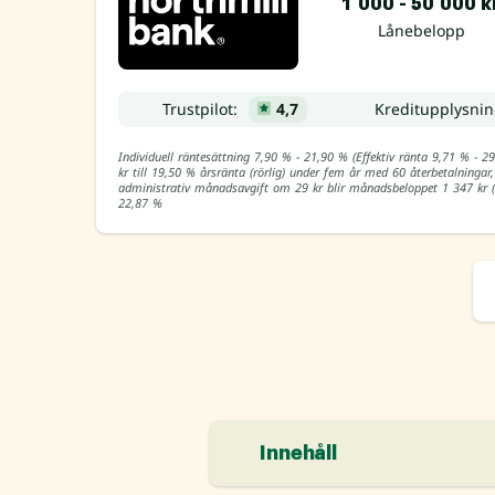
1 000 - 50 000 k
Lånebelopp
Trustpilot:
4,7
Kreditupplysni
Individuell räntesättning 7,90 % - 21,90 % (Effektiv ränta 9,71 % - 2
kr till 19,50 % årsränta (rörlig) under fem år med 60 återbetalninga
administrativ månadsavgift om 29 kr blir månadsbeloppet 1 347 kr (t
22,87 %
Innehåll