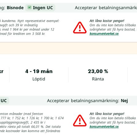
ing:
Bisnode
Ingen UC
Accepterar betalningsanmärk
å kunderna. Nytt representativt exempel:
Att låna kostar pengar!
avgift och 39 kr månatlig
Om du inte kan betala tillbaka 
las med 1 964 kr per månad under 12
svårigheter att få hyra bostad
tnad för krediten om 3 568 kr.
konsumentverket.se
.
kr
4 - 19 mån
23,00 %
Löptid
Ränta
 UC
Accepterar betalningsanmärkning:
Nej
å femton månader (med femton
Att låna kostar pengar!
 777 kr, 1 752 kr, 1 726 kr, 1 700 kr, 1 674
Om du inte kan betala tillbaka 
 uppläggningsavgift, 2 435 kr i
svårigheter att få hyra bostad
fektiv ränta på totalt 66,01 %. Det totala
konsumentverket.se
.
örande kostnader kan komma att förändras