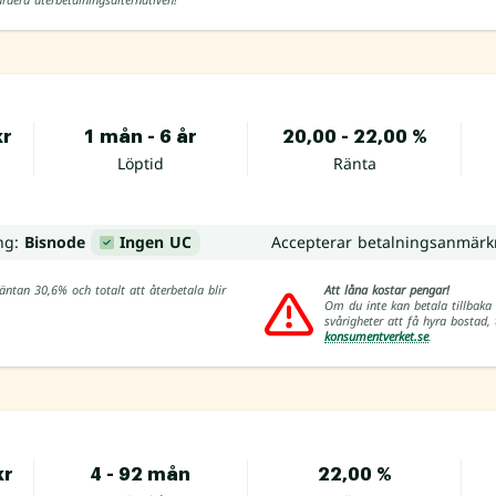
kr
1 mån - 6 år
20,00 - 22,00 %
Löptid
Ränta
ing:
Bisnode
Ingen UC
Accepterar betalningsanmärk
ntan 30,6% och totalt att återbetala blir
Att låna kostar pengar!
Om du inte kan betala tillbaka 
svårigheter att få hyra bostad
konsumentverket.se
.
kr
4 - 92 mån
22,00 %