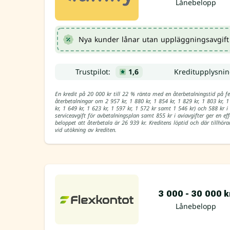
Lånebelopp
Nya kunder lånar utan uppläggningsavgift 
Trustpilot:
1,6
Kreditupplysni
En kredit på 20 000 kr till 22 % ränta med en återbetalningstid p
återbetalningar om 2 957 kr, 1 880 kr, 1 854 kr, 1 829 kr, 1 803 kr, 1
kr, 1 649 kr, 1 623 kr, 1 597 kr, 1 572 kr samt 1 546 kr) och 588 kr i
serviceavgift för avbetalningsplan samt 855 kr i aviavgifter ger en ef
beloppet att återbetala är 26 939 kr. Kreditens löptid och där tillh
vid utökning av krediten.
3 000 - 30 000 k
Lånebelopp