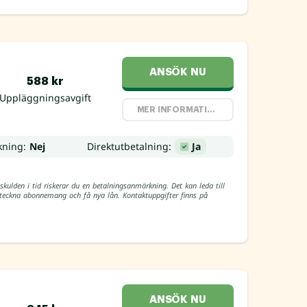
ANSÖK NU
588 kr
Uppläggningsavgift
MER INFORMATION
kning:
Nej
Direktutbetalning:
Ja
skulden i tid riskerar du en betalningsanmärkning. Det kan leda till
, teckna abonnemang och få nya lån. Kontaktuppgifter finns på
ANSÖK NU