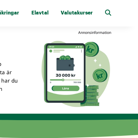
äkringar
Elavtal
Valutakurser
Annonsinformation
p
ta är
r har du
n