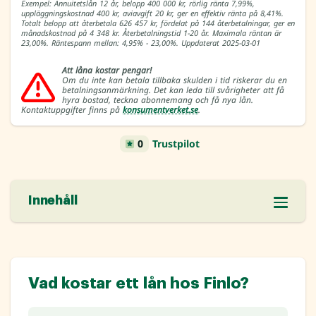
Exempel: Annuitetslån 12 år, belopp 400 000 kr, rörlig ränta 7,99%,
uppläggningskostnad 400 kr, aviavgift 20 kr, ger en effektiv ränta på 8,41%.
Totalt belopp att återbetala 626 457 kr, fördelat på 144 återbetalningar, ger en
månadskostnad på 4 348 kr. Återbetalningstid 1-20 år. Maximala räntan är
23,00%. Räntespann mellan: 4,95% - 23,00%. Uppdaterat 2025-03-01
Att låna kostar pengar!
Om du inte kan betala tillbaka skulden i tid riskerar du en
betalningsanmärkning. Det kan leda till svårigheter att få
hyra bostad, teckna abonnemang och få nya lån.
Kontaktuppgifter finns på
konsumentverket.se
.
0
Trustpilot
Innehåll
Vad kostar ett lån hos Finlo?