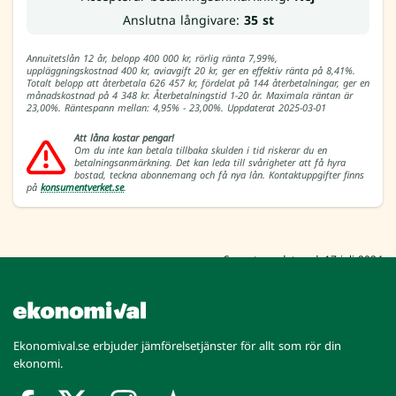
Anslutna långivare:
35 st
Annuitetslån 12 år, belopp 400 000 kr, rörlig ränta 7,99%,
uppläggningskostnad 400 kr, aviavgift 20 kr, ger en effektiv ränta på 8,41%.
Totalt belopp att återbetala 626 457 kr, fördelat på 144 återbetalningar, ger en
månadskostnad på 4 348 kr. Återbetalningstid 1-20 år. Maximala räntan är
23,00%. Räntespann mellan: 4,95% - 23,00%. Uppdaterat 2025-03-01
Att låna kostar pengar!
Om du inte kan betala tillbaka skulden i tid riskerar du en
betalningsanmärkning. Det kan leda till svårigheter att få hyra
bostad, teckna abonnemang och få nya lån. Kontaktuppgifter finns
på
konsumentverket.se
.
Senast uppdaterad: 17 juli 2024
Ekonomival.se erbjuder jämförelsetjänster för allt som rör din
ekonomi.