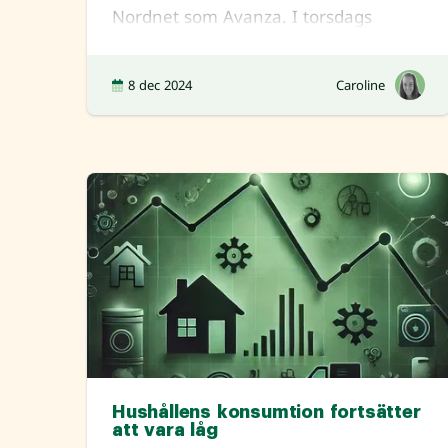
Nordnet som Avanza. I torsdags
passerade bitcoinpris
8 dec 2024
Caroline
Hushållens konsumtion fortsätter
att vara låg