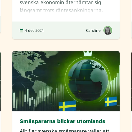
svenska ekonomin återhämtar sig
långsamt trots räntesänkningarna.
Experternas åsikter kring krona
4 dec 2024
Caroline
Småspararna blickar utomlands
Allt fler svenska småsparare väljer att