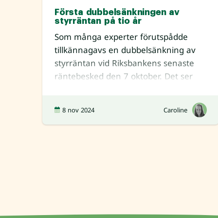
Första dubbelsänkningen av
styrräntan på tio år
Som många experter förutspådde
tillkännagavs en dubbelsänkning av
styrräntan vid Riksbankens senaste
räntebesked den 7 oktober. Det ser
också ut som att det blir fle
8 nov 2024
Caroline