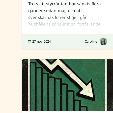
Trots att styrräntan har sänkts flera
gånger sedan maj, och att
svenskarnas löner stiger, går
hushållens konsumtion fortfarande
trögt. Inflationschocken, minskningen
27 nov 2024
Caroline