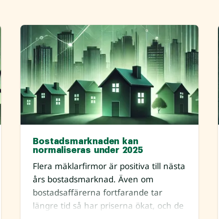
Bostadsmarknaden kan
normaliseras under 2025
Flera mäklarfirmor är positiva till nästa
års bostadsmarknad. Även om
bostadsaffärerna fortfarande tar
längre tid så har priserna ökat, och de
väntas fortsätta stiga