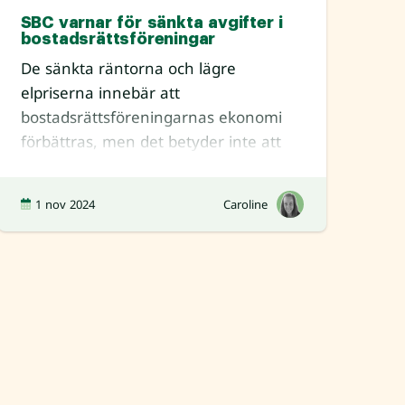
SBC varnar för sänkta avgifter i
bostadsrättsföreningar
De sänkta räntorna och lägre
elpriserna innebär att
bostadsrättsföreningarnas ekonomi
förbättras, men det betyder inte att
det är en god idé att sänka
medlemmarnas a
1 nov 2024
Caroline