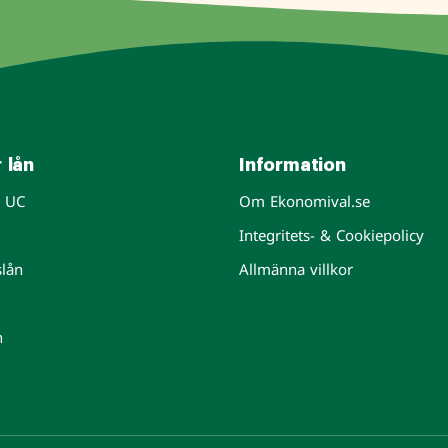
 lån
Information
n UC
Om Ekonomival.se
Integritets- & Cookiepolicy
slån
Allmänna villkor
n