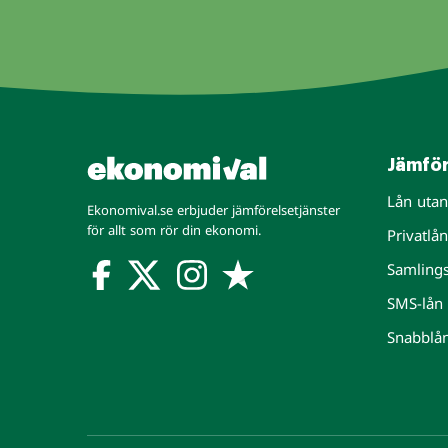
Jämför
Lån uta
Ekonomival.se erbjuder jämförelsetjänster
för allt som rör din ekonomi.
Privatlån
Samling
SMS-lån
Snabblå