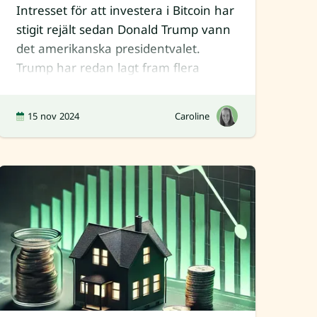
Intresset för att investera i Bitcoin har
stigit rejält sedan Donald Trump vann
det amerikanska presidentvalet.
Trump har redan lagt fram flera
förslag som kan gynna
15 nov 2024
Caroline