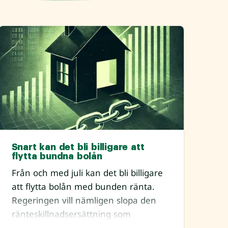
Snart kan det bli billigare att
flytta bundna bolån
Från och med juli kan det bli billigare
att flytta bolån med bunden ränta.
Regeringen vill nämligen slopa den
ränteskillnadsersättning som
bankerna har rätt att ta u