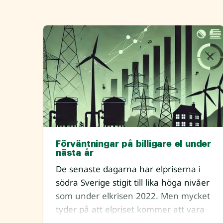
Förväntningar på billigare el under
nästa år
De senaste dagarna har elpriserna i
södra Sverige stigit till lika höga nivåer
som under elkrisen 2022. Men mycket
tyder på att elpriset kommer att vara
relativt låg