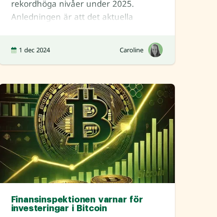
rekordhöga nivåer under 2025.
Anledningen är att det aktuella
ränteläget först avspeglas på s
1 dec 2024
Caroline
Finansinspektionen varnar för
investeringar i Bitcoin