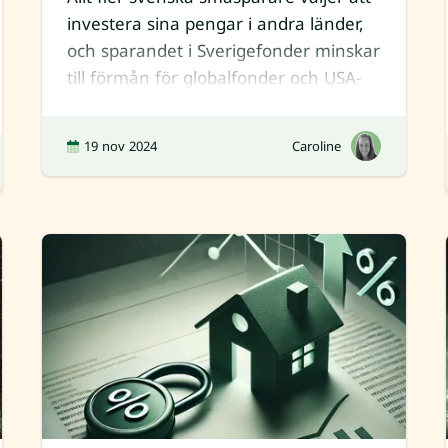
investera sina pengar i andra länder,
och sparandet i Sverigefonder minskar
till förmån för globalfonder och USA-
fonder. En a
19 nov 2024
Caroline