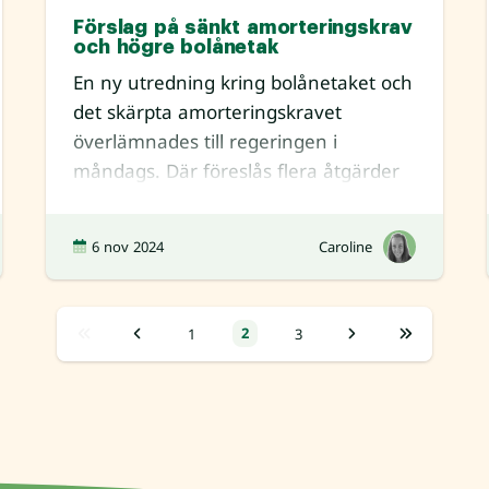
Förslag på sänkt amorteringskrav
och högre bolånetak
En ny utredning kring bolånetaket och
det skärpta amorteringskravet
överlämnades till regeringen i
måndags. Där föreslås flera åtgärder
för att bättre hantera de ris
6 nov 2024
Caroline
2
1
3