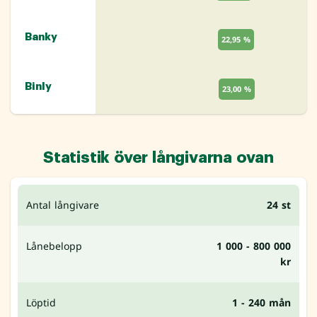
Banky
22,95 %
Binly
23,00 %
Statistik över långivarna ovan
Antal långivare
24 st
Lånebelopp
1 000 - 800 000
kr
Löptid
1 - 240 mån