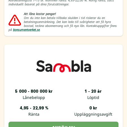
Återbetalningstid 1–15 år. Nominell ränta: 4,95–22,00 %. Rörlig ränta, sätts
individuellt baserat på dina förutsättningar.
Att låna kostar pengar!
Om du inte kan betala tillbaka skulden i tid riskerar du en
betalningsanmärkning. Det kan leda till svårigheter att få hyra
bostad, teckna abonnemang och få nya lån. Kontaktuppgifter finns
på
konsumentverket.se
.
5 000 - 800 000 kr
1 - 20 år
Lånebelopp
Löptid
4,95 - 22,99 %
0 kr
Ränta
Uppläggningsavgift