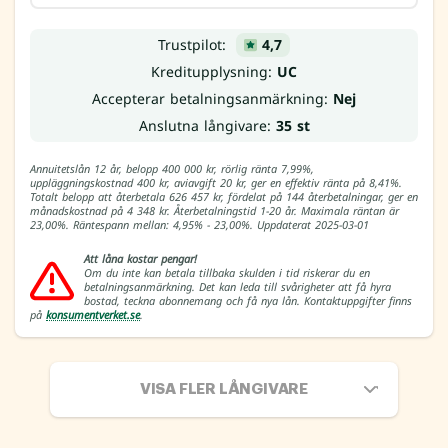
Trustpilot:
4,7
Kreditupplysning:
UC
Accepterar betalningsanmärkning:
Nej
Anslutna långivare:
35 st
Annuitetslån 12 år, belopp 400 000 kr, rörlig ränta 7,99%,
uppläggningskostnad 400 kr, aviavgift 20 kr, ger en effektiv ränta på 8,41%.
Totalt belopp att återbetala 626 457 kr, fördelat på 144 återbetalningar, ger en
månadskostnad på 4 348 kr. Återbetalningstid 1-20 år. Maximala räntan är
23,00%. Räntespann mellan: 4,95% - 23,00%. Uppdaterat 2025-03-01
Att låna kostar pengar!
Om du inte kan betala tillbaka skulden i tid riskerar du en
betalningsanmärkning. Det kan leda till svårigheter att få hyra
bostad, teckna abonnemang och få nya lån. Kontaktuppgifter finns
på
konsumentverket.se
.
VISA FLER LÅNGIVARE