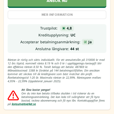
ANSÖK NU
MER INFORMATION
Trustpilot:
4,8
Kreditupplysning:
UC
Accepterar betalningsanmärkning:
Ja
Anslutna långivare:
44 st
Räntan är rörlig och sätts individuellt. För ett annuitetslån på 310000 kr med
12 års löptid, nominell ränta 8.19 % och 0 kr i uppläggnings-/aviavgift blir
den effektiva räntan 8.50 %. Totalt belopp att betala: 487869 kr.
Månadskostnad: 3388 kr fördelat på 144 betalningstillfällen. Din ansökan
kommer att skickas till de kreditgivare som bäst matchar din profil.
Återbetalningstid 1-20 år. Maximala räntan är 22,99%. Räntespann mellan:
4,95% - 22,99% (Uppdaterat januari 2025).
Att låna kostar pengar!
Om du inte kan betala tillbaka skulden i tid riskerar du en
betalningsanmärkning. Det kan leda till svårigheter att få hyra
bostad, teckna abonnemang och få nya lån. Kontaktuppgifter finns
på
konsumentverket.se
.