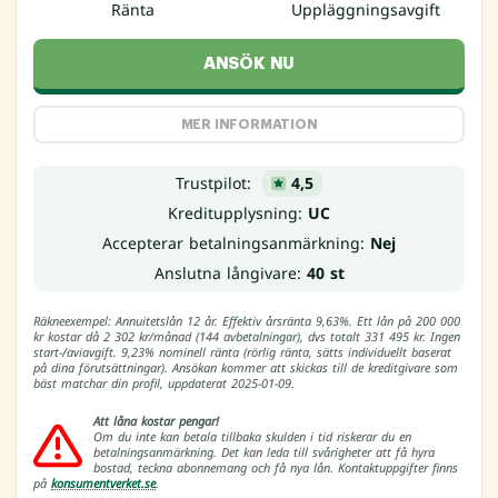
Ränta
Uppläggningsavgift
ANSÖK NU
MER INFORMATION
Trustpilot:
4,5
Kreditupplysning:
UC
Accepterar betalningsanmärkning:
Nej
Anslutna långivare:
40 st
Räkneexempel: Annuitetslån 12 år. Effektiv årsränta 9,63%. Ett lån på 200 000
kr kostar då 2 302 kr/månad (144 avbetalningar), dvs totalt 331 495 kr. Ingen
start-/aviavgift. 9,23% nominell ränta (rörlig ränta, sätts individuellt baserat
på dina förutsättningar). Ansökan kommer att skickas till de kreditgivare som
bäst matchar din profil, uppdaterat 2025-01-09.
Att låna kostar pengar!
Om du inte kan betala tillbaka skulden i tid riskerar du en
betalningsanmärkning. Det kan leda till svårigheter att få hyra
bostad, teckna abonnemang och få nya lån. Kontaktuppgifter finns
på
konsumentverket.se
.