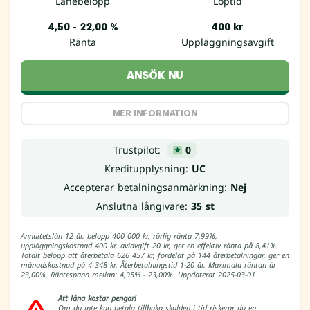
Lånebelopp
Löptid
4,50 - 22,00 %
400 kr
Ränta
Uppläggningsavgift
ANSÖK NU
MER INFORMATION
Trustpilot:
0
Kreditupplysning:
UC
Accepterar betalningsanmärkning:
Nej
Anslutna långivare:
35 st
Annuitetslån 12 år, belopp 400 000 kr, rörlig ränta 7,99%,
uppläggningskostnad 400 kr, aviavgift 20 kr, ger en effektiv ränta på 8,41%.
Totalt belopp att återbetala 626 457 kr, fördelat på 144 återbetalningar, ger en
månadskostnad på 4 348 kr. Återbetalningstid 1-20 år. Maximala räntan är
23,00%. Räntespann mellan: 4,95% - 23,00%. Uppdaterat 2025-03-01
Att låna kostar pengar!
Om du inte kan betala tillbaka skulden i tid riskerar du en