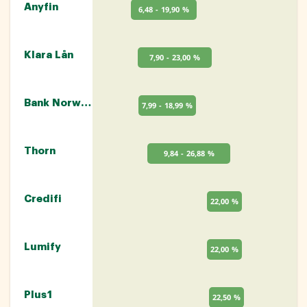
Anyfin
6,48 - 19,90 %
Klara Lån
7,90 - 23,00 %
Bank Norwegian
7,99 - 18,99 %
Thorn
9,84 - 26,88 %
Credifi
22,00 %
Lumify
22,00 %
Plus1
22,50 %