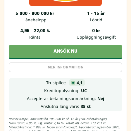
5 000 - 800 000 kr
1 - 15 år
Lånebelopp
Löptid
4,95 - 22,00 %
0 kr
Ränta
Uppläggningsavgift
ANSÖK NU
MER INFORMATION
Trustpilot:
4,1
Kreditupplysning:
UC
Accepterar betalningsanmärkning:
Nej
Anslutna långivare:
35 st
Räkneexempel: Annuitetslån 185 000 kr på 12 år (144 avbetalningar).
Nom.ränta: 6,95 %. Eff. ränta: 7,18 %. Totalt att betala 273 251 kr.
Månadskostnad: 1 898 kr. Ingen start-/aviavgift. Uppdaterad september 2025.