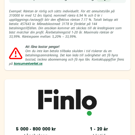
Exempel: Räntan är rörlig och sätts individuellt. För ett annuitetslån på
310000 kr med 12 års löptid, nominell ränta 6.94 % och 0 kr i
uppläggnings-/aviavgift blir den effektiva räntan 7.17 %. Totalt belopp att
betala: 457643 kr. Månadskostnad: 3178 kr fördelat på 144
betalningstillfällen. Din ansökan kommer att skickas till de kreditgivare som
bäst matchar din profil. Återbetalningstid 1-20 år. Maximala räntan är
33,99%. Räntespann mellan: 5,20% – 33,99%.
Att låna kostar pengar!
Om du inte kan betala tillbaka skulden i tid riskerar du en
betalningsanmärkning. Det kan leda till svårigheter att få hyra
bostad, teckna abonnemang och få nya lån. Kontaktuppgifter finns
på
konsumentverket.se
.
5 000 - 800 000 kr
1 - 20 år