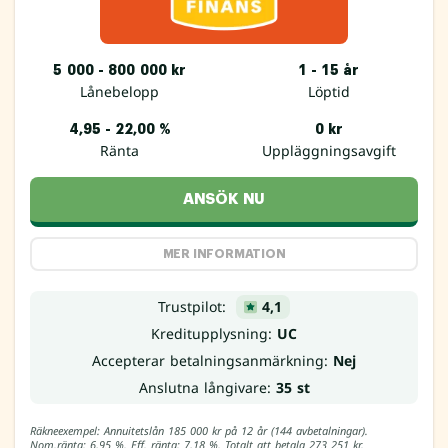
5 000 - 800 000 kr
1 - 15 år
Lånebelopp
Löptid
4,95 - 22,00 %
0 kr
Ränta
Uppläggningsavgift
ANSÖK NU
MER INFORMATION
Trustpilot:
4,1
Kreditupplysning:
UC
Accepterar betalningsanmärkning:
Nej
Anslutna långivare:
35 st
Räkneexempel: Annuitetslån 185 000 kr på 12 år (144 avbetalningar).
Nom.ränta: 6,95 %. Eff. ränta: 7,18 %. Totalt att betala 273 251 kr.