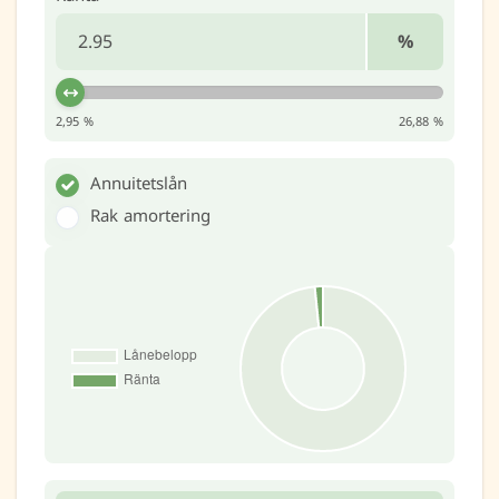
%
2,95 %
26,88 %
Annuitetslån
Rak amortering