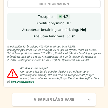
MER INFORMATION
Trustpilot:
4,7
Kreditupplysning:
UC
Accepterar betalningsanmärkning:
Nej
Anslutna långivare:
35 st
Annuitetslån 12 år, belopp 400 000 kr, rörlig ränta 7,99%,
uppläggningskostnad 400 kr, aviavgift 20 kr, ger en effektiv ränta på 8,41%.
Totalt belopp att återbetala 626 457 kr, fördelat på 144 återbetalningar, ger en
månadskostnad på 4 348 kr. Återbetalningstid 1-20 år. Maximala räntan är
23,00%. Räntespann mellan: 4,95% - 23,00%. Uppdaterat 2025-03-01
Att låna kostar pengar!
Om du inte kan betala tillbaka skulden i tid riskerar du en
betalningsanmärkning. Det kan leda till svårigheter att få hyra
bostad, teckna abonnemang och få nya lån. Kontaktuppgifter finns
på
konsumentverket.se
.
VISA FLER LÅNGIVARE