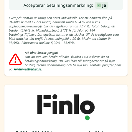
Accepterar betalningsanmärkning:
Ja
Exempel: Räntan är rörlig och sätts individuellt. För ett annuitetslån på
310000 kr med 12 års löptid, nominell ränta 6.94 % och 0 kr i
uppläggnings-/aviavgift blir den effektiva räntan 7.17 %. Totalt belopp att
betala: 457643 kr. Månadskostnad: 3178 kr fördelat på 144
betalningstillfällen. Din ansökan kommer att skickas till de kreditgivare som
bäst matchar din profil. Återbetalningstid 1-20 år. Maximala räntan är
33,99%. Räntespann mellan: 5,20% – 33,99%.
Att låna kostar pengar!
Om du inte kan betala tillbaka skulden i tid riskerar du en
betalningsanmärkning. Det kan leda till svårigheter att få hyra
bostad, teckna abonnemang och få nya lån. Kontaktuppgifter finns
på
konsumentverket.se
.