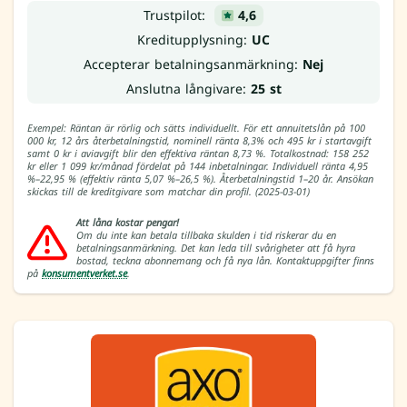
Trustpilot:
4,6
Kreditupplysning:
UC
Accepterar betalningsanmärkning:
Nej
Anslutna långivare:
25 st
Exempel: Räntan är rörlig och sätts individuellt. För ett annuitetslån på 100
000 kr, 12 års återbetalningstid, nominell ränta 8,3% och 495 kr i startavgift
samt 0 kr i aviavgift blir den effektiva räntan 8,73 %. Totalkostnad: 158 252
kr eller 1 099 kr/månad fördelat på 144 inbetalningar. Individuell ränta 4,95
%–22,95 % (effektiv ränta 5,07 %–26,5 %). Återbetalningstid 1–20 år. Ansökan
skickas till de kreditgivare som matchar din profil. (2025-03-01)
Att låna kostar pengar!
Om du inte kan betala tillbaka skulden i tid riskerar du en
betalningsanmärkning. Det kan leda till svårigheter att få hyra
bostad, teckna abonnemang och få nya lån. Kontaktuppgifter finns
på
konsumentverket.se
.