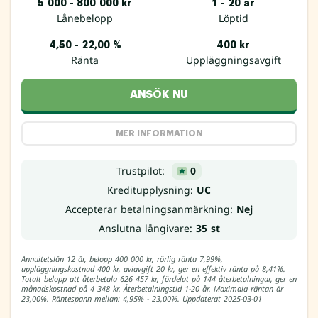
5 000 - 800 000 kr
1 - 20 år
Lånebelopp
Löptid
4,50 - 22,00 %
400 kr
Ränta
Uppläggningsavgift
ANSÖK NU
MER INFORMATION
Trustpilot:
0
Kreditupplysning:
UC
Accepterar betalningsanmärkning:
Nej
Anslutna långivare:
35 st
Annuitetslån 12 år, belopp 400 000 kr, rörlig ränta 7,99%,
uppläggningskostnad 400 kr, aviavgift 20 kr, ger en effektiv ränta på 8,41%.
Totalt belopp att återbetala 626 457 kr, fördelat på 144 återbetalningar, ger en
månadskostnad på 4 348 kr. Återbetalningstid 1-20 år. Maximala räntan är
23,00%. Räntespann mellan: 4,95% - 23,00%. Uppdaterat 2025-03-01