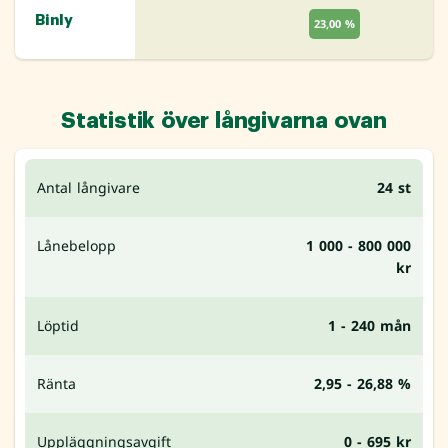
Binly
23,00 %
Statistik över långivarna ovan
Antal långivare
24 st
Lånebelopp
1 000 - 800 000
kr
Löptid
1 - 240 mån
Ränta
2,95 - 26,88 %
Uppläggningsavgift
0 - 695 kr