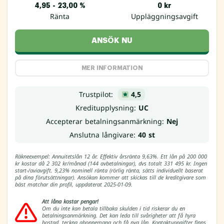
4,95 - 23,00 %
0 kr
Ränta
Uppläggningsavgift
ANSÖK NU
MER INFORMATION
Trustpilot:
4,5
Kreditupplysning:
UC
Accepterar betalningsanmärkning:
Nej
Anslutna långivare:
40 st
Räkneexempel: Annuitetslån 12 år. Effektiv årsränta 9,63%. Ett lån på 200 000
kr kostar då 2 302 kr/månad (144 avbetalningar), dvs totalt 331 495 kr. Ingen
start-/aviavgift. 9,23% nominell ränta (rörlig ränta, sätts individuellt baserat
på dina förutsättningar). Ansökan kommer att skickas till de kreditgivare som
bäst matchar din profil, uppdaterat 2025-01-09.
Att låna kostar pengar!
Om du inte kan betala tillbaka skulden i tid riskerar du en
betalningsanmärkning. Det kan leda till svårigheter att få hyra
bostad, teckna abonnemang och få nya lån. Kontaktuppgifter finns