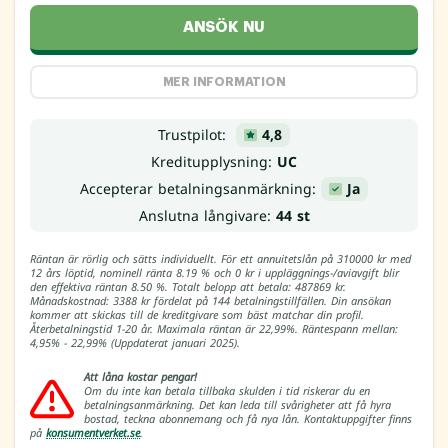
ANSÖK NU
MER INFORMATION
Trustpilot:
4,8
Kreditupplysning:
UC
Accepterar betalningsanmärkning:
Ja
Anslutna långivare:
44 st
Räntan är rörlig och sätts individuellt. För ett annuitetslån på 310000 kr med
12 års löptid, nominell ränta 8.19 % och 0 kr i uppläggnings-/aviavgift blir
den effektiva räntan 8.50 %. Totalt belopp att betala: 487869 kr.
Månadskostnad: 3388 kr fördelat på 144 betalningstillfällen. Din ansökan
kommer att skickas till de kreditgivare som bäst matchar din profil.
Återbetalningstid 1-20 år. Maximala räntan är 22,99%. Räntespann mellan:
4,95% - 22,99% (Uppdaterat januari 2025).
Att låna kostar pengar!
Om du inte kan betala tillbaka skulden i tid riskerar du en
betalningsanmärkning. Det kan leda till svårigheter att få hyra
bostad, teckna abonnemang och få nya lån. Kontaktuppgifter finns
på
konsumentverket.se
.