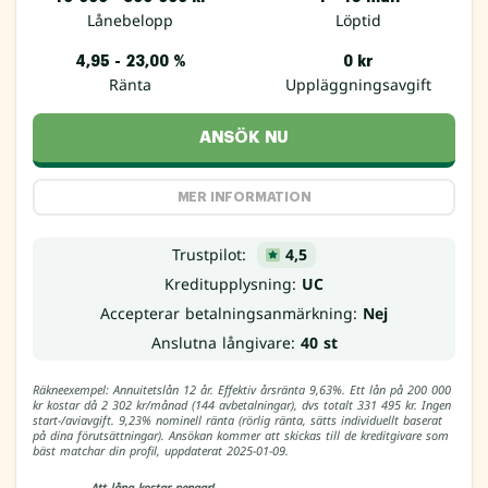
Lånebelopp
Löptid
4,95 - 23,00 %
0 kr
Ränta
Uppläggningsavgift
ANSÖK NU
MER INFORMATION
Trustpilot:
4,5
Kreditupplysning:
UC
Accepterar betalningsanmärkning:
Nej
Anslutna långivare:
40 st
Räkneexempel: Annuitetslån 12 år. Effektiv årsränta 9,63%. Ett lån på 200 000
kr kostar då 2 302 kr/månad (144 avbetalningar), dvs totalt 331 495 kr. Ingen
start-/aviavgift. 9,23% nominell ränta (rörlig ränta, sätts individuellt baserat
på dina förutsättningar). Ansökan kommer att skickas till de kreditgivare som
bäst matchar din profil, uppdaterat 2025-01-09.
Att låna kostar pengar!