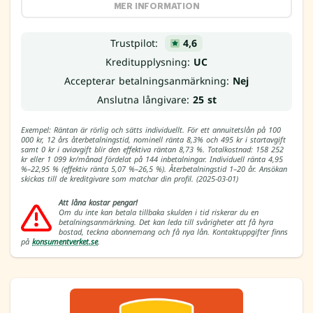
MER INFORMATION
Trustpilot:
4,6
Kreditupplysning:
UC
Accepterar betalningsanmärkning:
Nej
Anslutna långivare:
25 st
Exempel: Räntan är rörlig och sätts individuellt. För ett annuitetslån på 100
000 kr, 12 års återbetalningstid, nominell ränta 8,3% och 495 kr i startavgift
samt 0 kr i aviavgift blir den effektiva räntan 8,73 %. Totalkostnad: 158 252
kr eller 1 099 kr/månad fördelat på 144 inbetalningar. Individuell ränta 4,95
%–22,95 % (effektiv ränta 5,07 %–26,5 %). Återbetalningstid 1–20 år. Ansökan
skickas till de kreditgivare som matchar din profil. (2025-03-01)
Att låna kostar pengar!
Om du inte kan betala tillbaka skulden i tid riskerar du en
betalningsanmärkning. Det kan leda till svårigheter att få hyra
bostad, teckna abonnemang och få nya lån. Kontaktuppgifter finns
på
konsumentverket.se
.