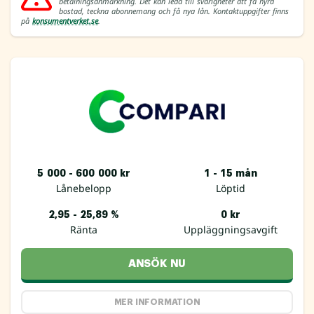
betalningsanmärkning. Det kan leda till svårigheter att få hyra
bostad, teckna abonnemang och få nya lån. Kontaktuppgifter finns
på
konsumentverket.se
.
5 000 - 600 000 kr
1 - 15 mån
Lånebelopp
Löptid
2,95 - 25,89 %
0 kr
Ränta
Uppläggningsavgift
ANSÖK NU
MER INFORMATION