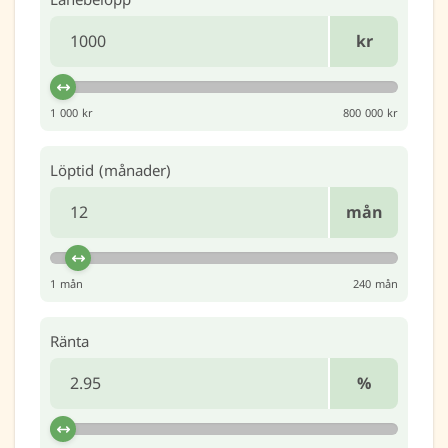
kr
1 000 kr
800 000 kr
Löptid (månader)
mån
1 mån
240 mån
Ränta
%