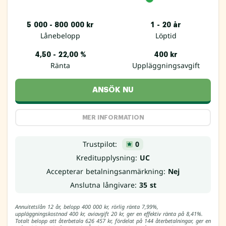
5 000 - 800 000 kr
1 - 20 år
Lånebelopp
Löptid
4,50 - 22,00 %
400 kr
Ränta
Uppläggningsavgift
ANSÖK NU
MER INFORMATION
Trustpilot:
0
Kreditupplysning:
UC
Accepterar betalningsanmärkning:
Nej
Anslutna långivare:
35 st
Annuitetslån 12 år, belopp 400 000 kr, rörlig ränta 7,99%,
uppläggningskostnad 400 kr, aviavgift 20 kr, ger en effektiv ränta på 8,41%.
Totalt belopp att återbetala 626 457 kr, fördelat på 144 återbetalningar, ger en