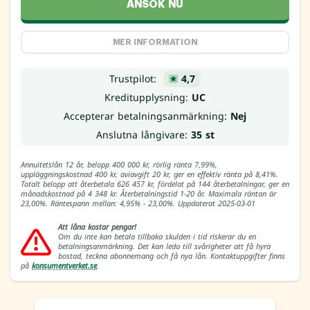
ANSÖK NU
MER INFORMATION
Trustpilot:
4,7
Kreditupplysning:
UC
Accepterar betalningsanmärkning:
Nej
Anslutna långivare:
35 st
Annuitetslån 12 år, belopp 400 000 kr, rörlig ränta 7,99%,
uppläggningskostnad 400 kr, aviavgift 20 kr, ger en effektiv ränta på 8,41%.
Totalt belopp att återbetala 626 457 kr, fördelat på 144 återbetalningar, ger en
månadskostnad på 4 348 kr. Återbetalningstid 1-20 år. Maximala räntan är
23,00%. Räntespann mellan: 4,95% - 23,00%. Uppdaterat 2025-03-01
Att låna kostar pengar!
Om du inte kan betala tillbaka skulden i tid riskerar du en
betalningsanmärkning. Det kan leda till svårigheter att få hyra
bostad, teckna abonnemang och få nya lån. Kontaktuppgifter finns
på
konsumentverket.se
.