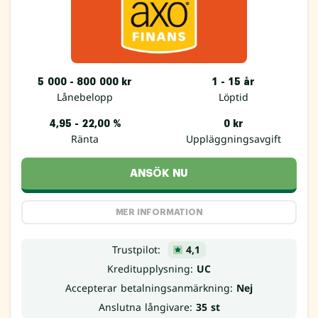
5 000 - 800 000 kr
1 - 15 år
Lånebelopp
Löptid
4,95 - 22,00 %
0 kr
Ränta
Uppläggningsavgift
ANSÖK NU
MER INFORMATION
Trustpilot:
4,1
Kreditupplysning:
UC
Accepterar betalningsanmärkning:
Nej
Anslutna långivare:
35 st