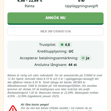
4,95 - 22,99 %
0 kr
Ränta
Uppläggningsavgift
ANSÖK NU
MER INFORMATION
Trustpilot:
4,8
Kreditupplysning:
UC
Accepterar betalningsanmärkning:
Ja
Anslutna långivare:
44 st
Räntan är rörlig och sätts individuellt. För ett annuitetslån på 310000 kr med
12 års löptid, nominell ränta 8.19 % och 0 kr i uppläggnings-/aviavgift blir
den effektiva räntan 8.50 %. Totalt belopp att betala: 487869 kr.
Månadskostnad: 3388 kr fördelat på 144 betalningstillfällen. Din ansökan
kommer att skickas till de kreditgivare som bäst matchar din profil.
Återbetalningstid 1-20 år. Maximala räntan är 22,99%. Räntespann mellan:
4,95% - 22,99% (Uppdaterat januari 2025).
Att låna kostar pengar!
Om du inte kan betala tillbaka skulden i tid riskerar du en