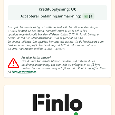
Kreditupplysning:
UC
Accepterar betalningsanmärkning:
Ja
Exempel: Räntan är rörlig och sätts individuellt. För ett annuitetslån på
310000 kr med 12 års löptid, nominell ränta 6.94 % och 0 kr i
uppläggnings-/aviavgift blir den effektiva räntan 7.17 %. Totalt belopp att
betala: 457643 kr. Månadskostnad: 3178 kr fördelat på 144
betalningstillfällen. Din ansökan kommer att skickas till de kreditgivare som
bäst matchar din profil. Återbetalningstid 1-20 år. Maximala räntan är
33,99%. Räntespann mellan: 5,20% – 33,99%.
Att låna kostar pengar!
Om du inte kan betala tillbaka skulden i tid riskerar du en
betalningsanmärkning. Det kan leda till svårigheter att få hyra
bostad, teckna abonnemang och få nya lån. Kontaktuppgifter finns
på
konsumentverket.se
.